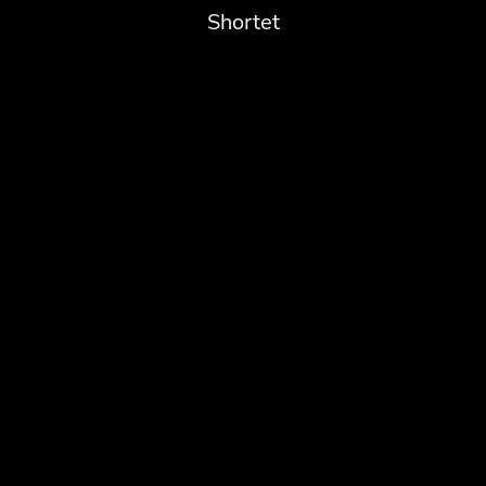
Shortet