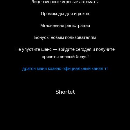
Лицензионные игровые автоматы
Промокоды для игроков
Мгновенная регистрация
Бонусы новым пользователям
Не упустите шанс — войдите сегодня и получите
приветственный бонус!
драгон мани казино официальный канал тг
Shortet